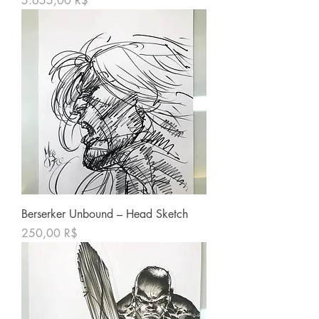
5.655,00 R$
Berserker Unbound – Head Sketch
Price
250,00 R$