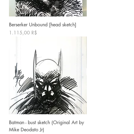
Berserker Unbound [head sketch]
Price
1.115,00 R$
Batman - bust sketch (Original Art by
Mike Deodato Jr)