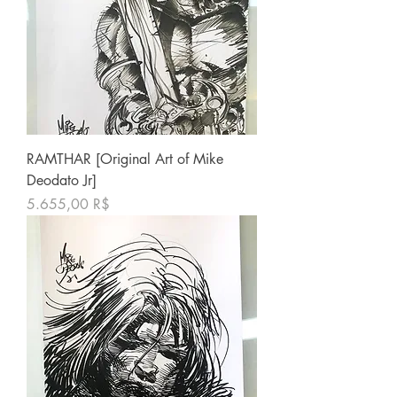
RAMTHAR [Original Art of Mike
Deodato Jr]
Price
5.655,00 R$