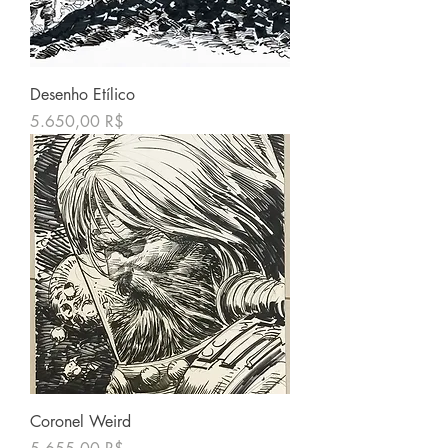
Desenho Etílico
Price
5.650,00 R$
Coronel Weird
Price