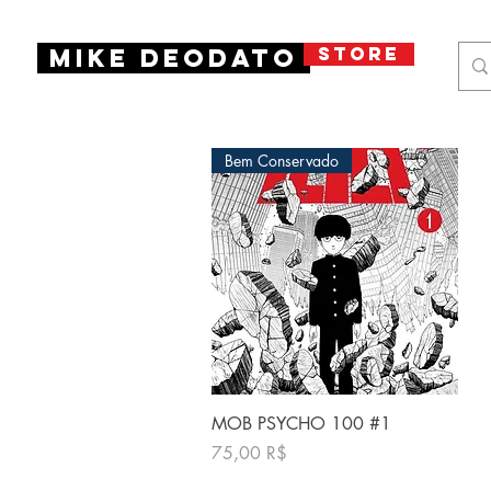
STORE
Mike Deodato
Bem Conservado
Quick View
MOB PSYCHO 100 #1
Price
75,00 R$