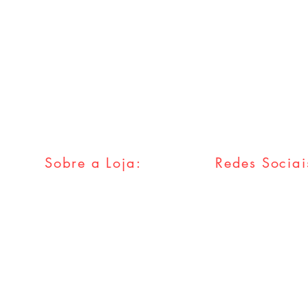
Sobre a Loja:
Redes Sociai
FAQ
Facebook
Envios & Trocas
Twitter
Política da Loja
Instagram
Métodos
Pagamentos
Tumblr