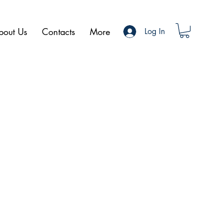
bout Us
Contacts
More
Log In