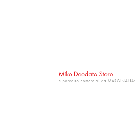
Mike Deodato Store
é parceiro comercial da MARGINALIA:
CNPJ: 22.759.548/0001-52
Rua Dr. Hortêncio Ribeiro nº 148
Bairro Castelo Branco
(próximo à UFPB)
João Pessoa - PB. CEP: 58050-220