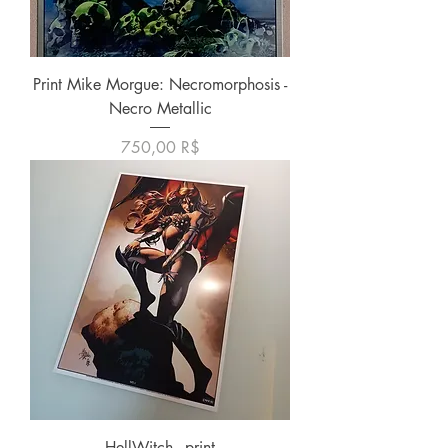
Print Mike Morgue: Necromorphosis -
Necro Metallic
Price
750,00 R$
HellWitch - print