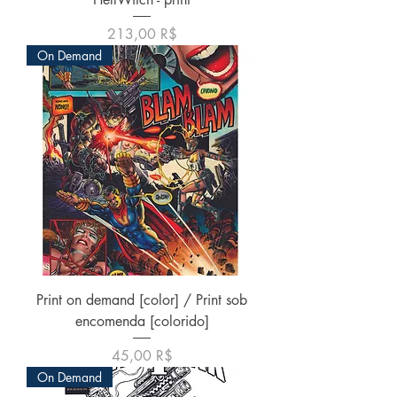
Price
213,00 R$
On Demand
Print on demand [color] / Print sob
encomenda [colorido]
Price
45,00 R$
On Demand