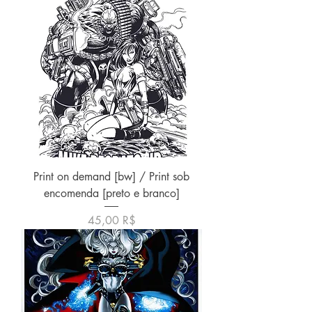
Print on demand [bw] / Print sob
encomenda [preto e branco]
Price
45,00 R$