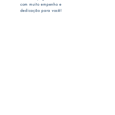
com muito empenho e
dedicação para você!
Mike Deodato Store
é parceiro comercial da MARGINALIA:
CNPJ:
22.759.548
/0001-52
Rua Dr. Hortêncio Ribeiro nº 148
Bairro Castelo Branco
(próximo à UFPB)
João Pessoa - PB. CEP:
58050-220