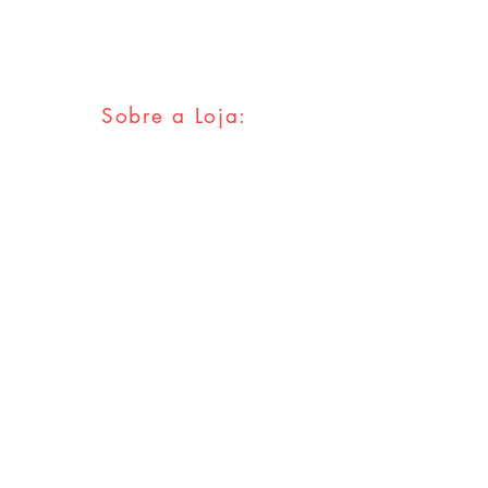
info@mikedeodatostore.com
Sobre a Loja:
FAQ
Envios & Trocas
Política da Loja
Métodos
Pagamentos
Redes Sociais
Facebook
Twitter