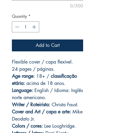
0/500
Quantity
*
Add to Cart
Flexible cover / capa flexível.
24 pages
/ páginas.
Age range:
18+ /
classificação
etária:
acima de 18 anos.
Language:
English / Idioma: Inglês
norte americano.
Writer / Roteirista:
Christa Faust.
Cover and
Art / capa e arte:
Mike
Deodato Jr.
Colors / cores:
Lee Loughridge.