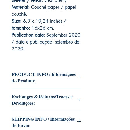
Letterer / letras:
Dezi Sienty
Material:
C
ouché paper / papel
couchê.
Size:
6,3 x 10,24 inches /
tamanho:
16x26 cm.
Publication date:
September 2020
/ data e publicação: setembro de
2020.
PRODUCT INFO / Informações
do Produto:
Edition of Mike Deodato Jr's personal
Exchanges & Returns/Trocas e
collection.
Devoluções:
This and other editions will be signed
with or without dedication, in case you
ATTENTION: our editions are limited
want Mike Deodato Jr to autograph
SHIPPING INFO / Informações
runs with personalized autographs.
your copy.
de Envio:
Unfortunately, it is not subject to return.
--