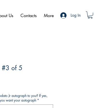
bout Us
Contacts
More
Log In
 #3 of 5
ato Jr autograph to you? If yes,
o you want your autograph
*