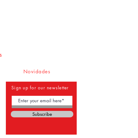
 Brasil é de 5 a 15 dias; a
entrega
5 a 25 dias. Caso seu produto não
ntre em contato conosco
zer a recuperação e agilizar a
eodato autografando suas edições
e e nas nossas. É também a nossa
s
eracidade ao autógrafo e ao
Novidades
asil
está sujeita à disponibilidade
ance das vendas pela plataforma
Sign up for our newsletter
Subscribe