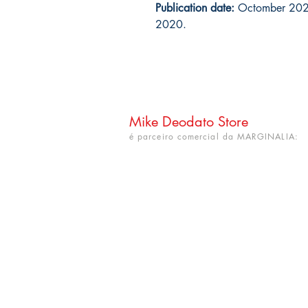
Publication date:
Octomber 2020
2020.
Mike Deodato Store
é parceiro comercial da MARGINALIA:
CNPJ: 22.759.548/0001-52
Rua Dr. Hortêncio Ribeiro nº 148
Bairro Castelo Branco
(próximo à UFPB)
João Pessoa - PB. CEP: 58050-220
info@mikedeodatostore.com