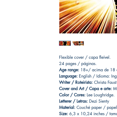
Flexible cover / capa fleível.
24 pages
/ páginas.
Age range:
18+/ acima de 18 
Language:
English / Idioma: Ing
Writer / Roteirista:
Christa Faust
Cover and
Art / Capa e arte:
Mi
Color / Cores:
Lee Loughridge.
Letterer / Letras:
Dezi Sienty
Material:
C
ouché paper / papel
Size:
6,3 x 10,24 inches / ta