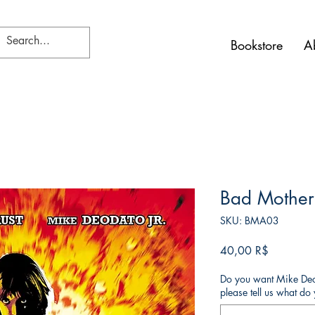
Bookstore
A
Bad Mother
SKU: BMA03
Price
40,00 R$
Do you want Mike Deod
please tell us what d