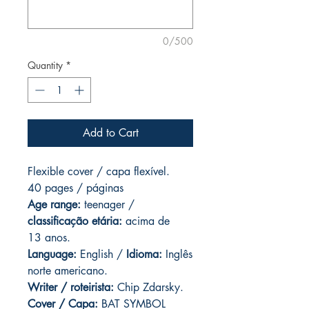
0/500
Quantity
*
Add to Cart
Flexible cover / capa flexível.
40 pages / páginas
Age range:
teenager /
classificação etária:
acima de
13 anos.
Language:
English /
Idioma:
Inglês
norte americano.
Writer / roteirista:
Chip Zdarsky.
Cover / Capa:
BAT SYMBOL