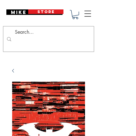
Mike Deodato
STORE