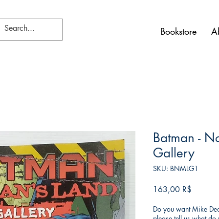
Bookstore
A
Batman - N
Gallery
SKU: BNMLG1
Price
163,00 R$
Do you want Mike Deod
please tell us what d