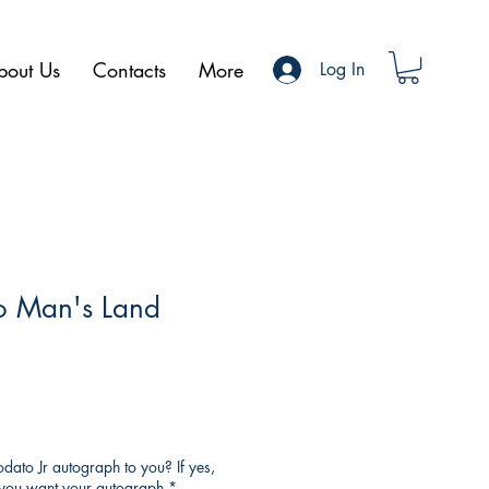
bout Us
Contacts
More
Log In
o Man's Land
ato Jr autograph to you? If yes,
o you want your autograph
*