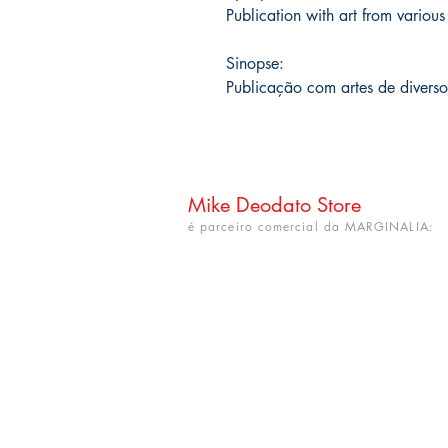
Publication with art from various
Sinopse:
Publicação com artes de diverso
Mike Deodato Store
é parceiro comercial da MARGINALIA:
CNPJ: 22.759.548/0001-52
Rua Dr. Hortêncio Ribeiro nº 148
Bairro Castelo Branco
(próximo à UFPB)
João Pessoa - PB. CEP: 58050-220
info@mikedeodatostore.com