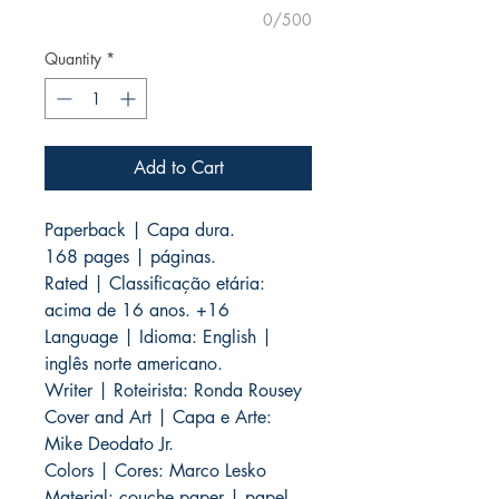
0/500
Quantity
*
Add to Cart
Paperback | Capa dura.
168 pages | páginas.
Rated | Classificação etária:
acima de 16 anos. +16
Language | Idioma: English |
inglês norte americano.
Writer | Roteirista: Ronda Rousey
Cover and Art | Capa e Arte:
Mike Deodato Jr.
Colors | Cores: Marco Lesko
Material: couche paper | papel