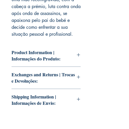
cabeça a prémio, luta contra onda
após onda de assassinos, se
apaixona pelo pai do bebé e
decide como enfrentar a sua
situação pessoal e profissional.
Product Information |
Informações do Produto:
Editions from Mike Deodato Jr.'s
Exchanges and Returns | Trocas
personal collection.
e Devoluções:
These and other editions will be signed
with or without a dedication, if you'd
PLEASE NOTE: Our editions are limited
like Mike Deodato Jr. to autograph your
Shipping Information |
editions with personalized autographs.
copies.
Informações de Envio:
Unfortunately, these are not returnable.
-
Once signed, the item will no longer be
Edições da coleção pessoal de Mike
These editions are located at Mike
available for sale in our catalog. Please
Deodato Jr.
Deodato Jr.'s residence.
ensure this is the edition you truly wish
Essas e outras edições serão assinadas
Orders are collected Monday through
to purchase.