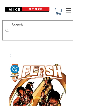
Mike Deodato
STORE