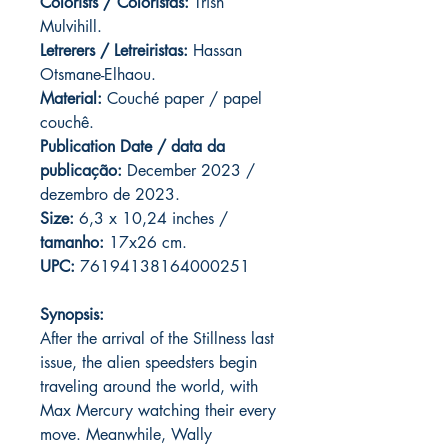
Colorists / Coloristas:
Trish
Mulvihill.
Letrerers / Letreiristas:
Hassan
Otsmane-Elhaou.
Material:
Couché paper / papel
couchê.
Publication Date / data da
publicação:
December 2023 /
dezembro de 2023.
Size:
6,3 x 10,24 inches /
tamanho:
17x26 cm.
UPC:
76194138164000251
Synopsis:
After the arrival of the Stillness last
issue, the alien speedsters begin
traveling around the world, with
Max Mercury watching their every
move. Meanwhile, Wally