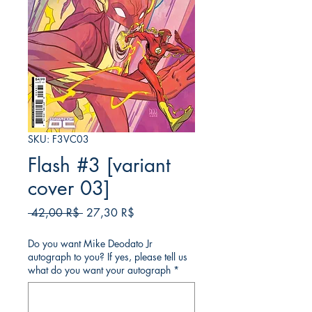
SKU: F3VC03
Flash #3 [variant
cover 03]
Regular
Sale
 42,00 R$ 
27,30 R$
Price
Price
Do you want Mike Deodato Jr
autograph to you? If yes, please tell us
what do you want your autograph
*