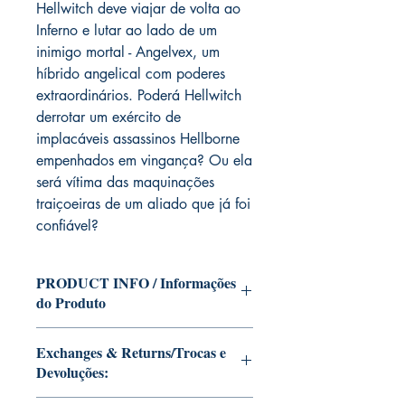
Hellwitch deve viajar de volta ao
Inferno e lutar ao lado de um
inimigo mortal - Angelvex, um
híbrido angelical com poderes
extraordinários. Poderá Hellwitch
derrotar um exército de
implacáveis assassinos Hellborne
empenhados em vingança? Ou ela
será vítima das maquinações
traiçoeiras de um aliado que já foi
confiável?
PRODUCT INFO / Informações
do Produto
Edition of Mike Deodato Jr's personal
Exchanges & Returns/Trocas e
collection.
Devoluções:
This and other editions will be signed
with or without dedication, in case you