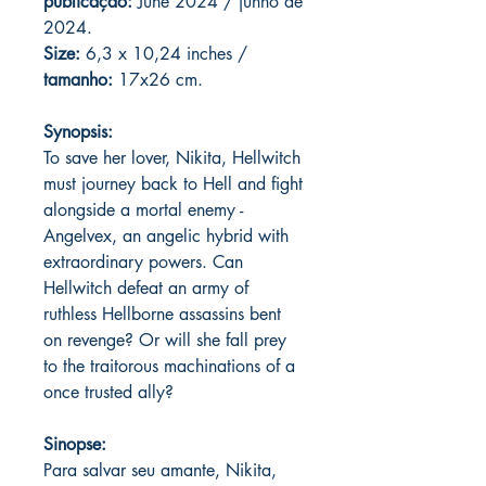
publicação:
June 2024 / junho de
2024.
Size:
6,3 x 10,24 inches /
tamanho:
17x26 cm.
Synopsis:
To save her lover, Nikita, Hellwitch
must journey back to Hell and fight
alongside a mortal enemy -
Angelvex, an angelic hybrid with
extraordinary powers. Can
Hellwitch defeat an army of
ruthless Hellborne assassins bent
on revenge? Or will she fall prey
to the traitorous machinations of a
once trusted ally?
Sinopse:
Para salvar seu amante, Nikita,