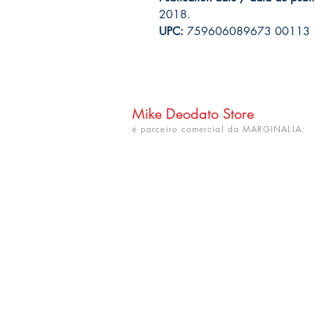
2018.
UPC:
759606089673 00113
Mike Deodato Store
é parceiro comercial da MARGINALIA:
CNPJ: 22.759.548/0001-52
Rua Dr. Hortêncio Ribeiro nº 148
Bairro Castelo Branco
(próximo à UFPB)
João Pessoa - PB. CEP: 58050-220
info@mikedeodatostore.com