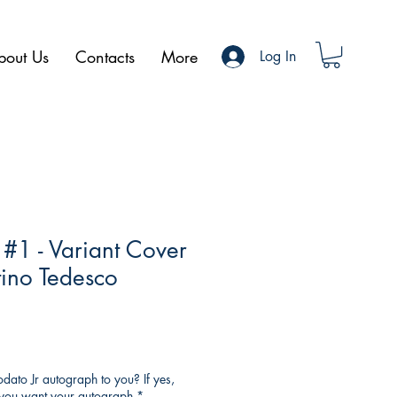
bout Us
Contacts
More
Log In
 #1 - Variant Cover
tino Tedesco
ato Jr autograph to you? If yes,
o you want your autograph
*