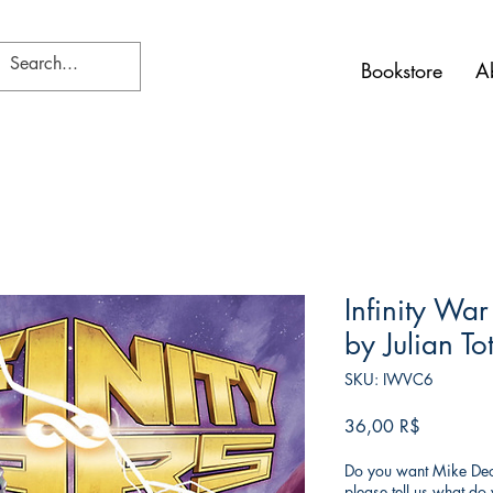
Bookstore
A
Infinity War
by Julian To
SKU: IWVC6
Price
36,00 R$
Do you want Mike Deod
please tell us what d