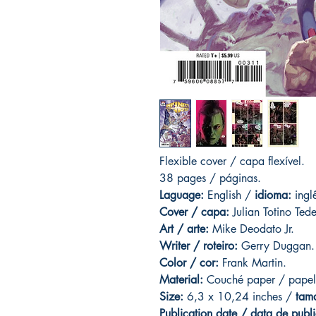
Flexible cover / capa flexível.
38 pages / páginas.
Laguage:
English /
idioma:
ingl
Cover / capa:
Julian Totino Ted
Art
/ arte:
Mike Deodato Jr.
Writer / roteiro:
Gerry Duggan.
Color / cor:
Frank Martin.
Material:
C
ouché paper / papel
Size:
6,3 x 10,24 inches /
tam
Publication date / data de publ