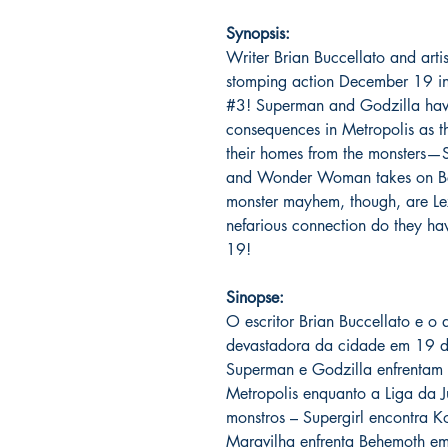
Synopsis:
Writer Brian Buccellato and artis
stomping action December 19 in 
#3! Superman and Godzilla have
consequences in Metropolis as th
their homes from the monsters—S
and Wonder Woman takes on Beh
monster mayhem, though, are L
nefarious connection do they ha
19!
Sinopse:
O escritor Brian Buccellato e o 
devastadora da cidade em 19 de
Superman e Godzilla enfrentam
Metropolis enquanto a Liga da J
monstros – Supergirl encontra K
Maravilha enfrenta Behemoth em