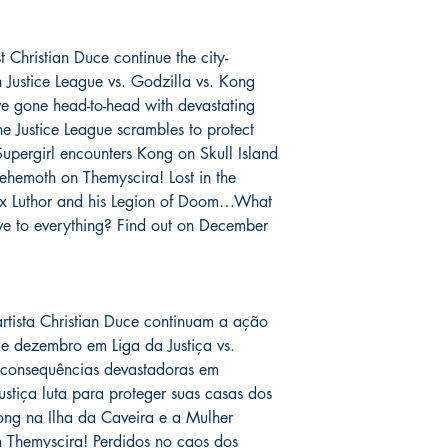
a sua encomenda sem q
levadas com o autor 
com o mesmo valor ent
assinadas conforme so
catálogo.
t Christian Duce continue the city-
serão enviados por co
o prazo de entrega no
Justice League vs. Godzilla vs. Kong
fora do Brasil *
é de 1
 gone head-to-head with devastating
chegue em 25 dias, e
e Justice League scrambles to protect
imediatamente para fa
upergirl encounters Kong on Skull Island
entrega.
emoth on Themyscira! Lost in the
ex Luthor and his Legion of Doom…What
Você pode ver Mike D
ve to everything? Find out on December
nas redes sociais del
forma de garantia e v
produto. :)
*
A entrega fora do Br
artista Christian Duce continuam a ação
dos Correios e ao alc
 dezembro em Liga da Justiça vs.
Wix.
 consequências devastadoras em
ustiça luta para proteger suas casas dos
ong na Ilha da Caveira e a Mulher
 Themyscira! Perdidos no caos dos