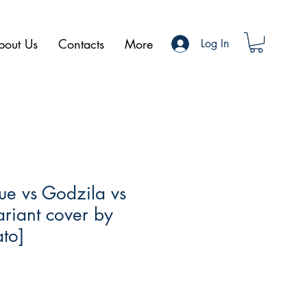
bout Us
Contacts
More
Log In
gue vs Godzila vs
riant cover by
to]