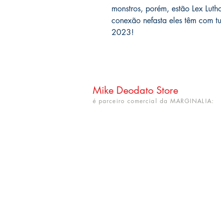
monstros, porém, estão Lex Luth
conexão nefasta eles têm com 
2023!
Mike Deodato Store
é parceiro comercial da MARGINALIA:
CNPJ: 22.759.548/0001-52
Rua Dr. Hortêncio Ribeiro nº 148
Bairro Castelo Branco
(próximo à UFPB)
João Pessoa - PB. CEP: 58050-220
info@mikedeodatostore.com