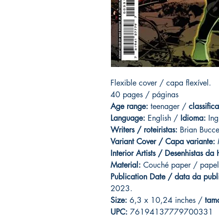
Flexible cover / capa flexível.
40 pages / páginas
Age range:
teenager /
classific
Language:
English /
Idioma:
Ing
Writers / roteiristas:
Brian Bucce
Variant Cover / Capa variante:
M
Interior Artists / Desenhistas da
Material:
Couché paper / papel
Publication Date / data da publ
2023.
Size:
6,3 x 10,24 inches /
tam
UPC:
76194137779700331