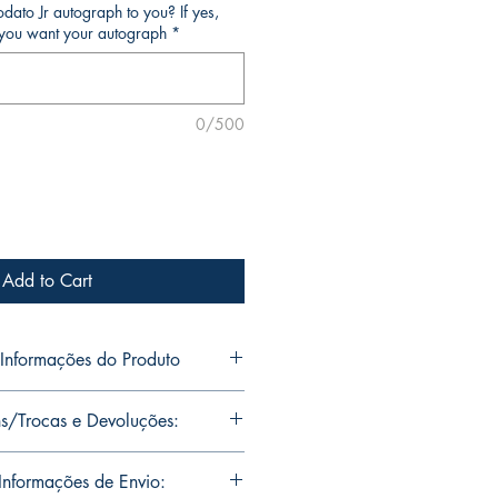
ato Jr autograph to you? If yes,
o you want your autograph
*
0/500
Add to Cart
nformações do Produto
o Jr's personal collection.
s/Trocas e Devoluções:
s will be signed with or without
ou want Mike Deodato Jr to
ns are limited runs with
nformações de Envio:
. Unfortunately, it is not subject to