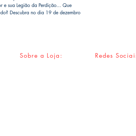
or e sua Legião da Perdição... Que
tudo? Descubra no dia 19 de dezembro
Sobre a Loja:
Redes Sociai
FAQ
Facebook
Envios & Trocas
Twitter
Política da Loja
Instagram
Métodos
Pagamentos
Tumblr