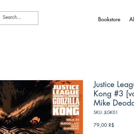
Bookstore
A
Justice Lea
Kong #3 [va
Mike Deoda
SKU: JLGK01
Price
79,00 R$