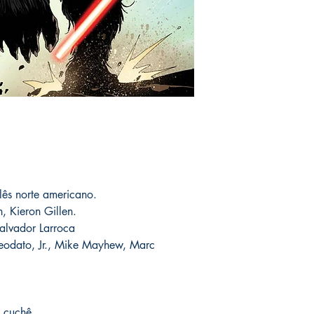
You can see Mike Deod
autógrafos personaliza
his social networks and
devolução. Pois uma v
guarantee and veracity
do produto à venda em
que esta é a edição q
* Delivery outside to B
Post Office and sales 
Em caso de extravio o
--
substituído sem custo
Essas edições estão n
contratempos ocorrer
conseguirmos reorden
As encomendas são rec
a sua encomenda sem q
levadas com o autor 
com o mesmo valor ent
assinadas conforme so
catálogo.
serão enviados por co
lês norte americano.
o prazo de entrega no
fora do Brasil *
é de 1
, Kieron Gillen.
chegue em 25 dias, e
alvador Larroca
imediatamente para fa
odato, Jr., Mike Mayhew, Marc
entrega.
Você pode ver Mike D
nas redes sociais del
 cuchê.
forma de garantia e v