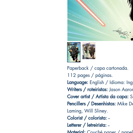
Paperback / capa cartonada.
112 pages / páginas.
Language:
English / Idioma: Ing
Writers / roteiristas:
Jason Aaron
Cover artist / Artista da capa:
S
Pencillers / Desenhistas:
Mike De
Laming, Will Sliney.
Colorist / colorista:
--
Letterer / letreirista:
--
Material:
Couché paper / papel