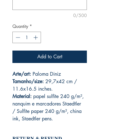
0/500
Quantity
*
Add to Cart
Arte/art:
Paloma Diniz
Tamanho/size:
29,7x42 cm /
11.6x16.5 inches.
Material:
papel sulfite 240 g/m²,
nanquim e marcadores Staedtler
/ Sulfite paper 240 g/m², china
ink, Staedtler pens.
RETURN & REFUND