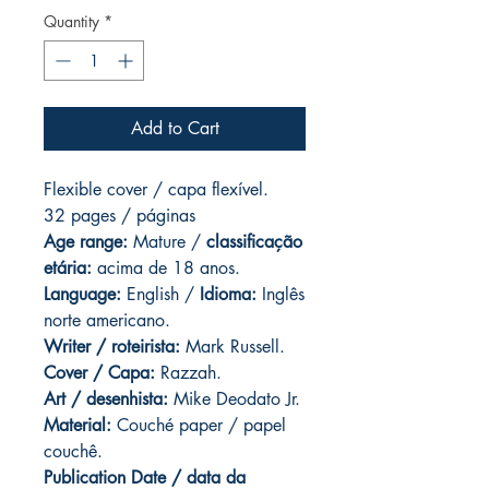
Quantity
*
Add to Cart
Flexible cover / capa flexível.
32 pages / páginas
Age range:
Mature /
classificação
etária:
acima de 18 anos.
Language:
English /
Idioma:
Inglês
norte americano.
Writer / roteirista:
Mark Russell.
Cover / Capa:
Razzah.
Art / desenhista:
Mike Deodato Jr.
Material:
Couché paper / papel
couchê.
Publication Date / data da