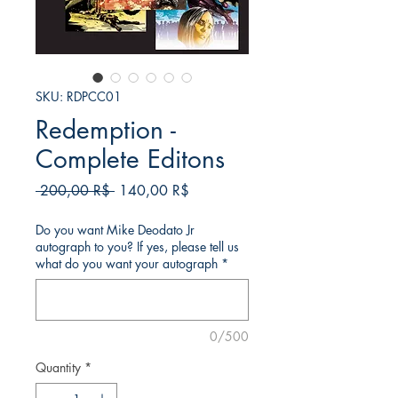
SKU: RDPCC01
Redemption -
Complete Editons
Regular
Sale
 200,00 R$ 
140,00 R$
Price
Price
Do you want Mike Deodato Jr
autograph to you? If yes, please tell us
what do you want your autograph
*
0/500
Quantity
*