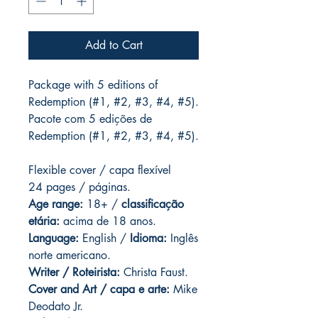
Add to Cart
Package with 5 editions of
Redemption (#1, #2, #3, #4, #5).
Pacote com 5 edições de
Redemption (#1, #2, #3, #4, #5).
Flexible cover / capa flexível
24 pages / páginas.
Age range:
18+ /
classificação
etária:
acima de 18 anos.
Language:
English /
Idioma:
Inglês
norte americano.
Writer / Roteirista:
Christa Faust.
Cover and Art / capa e arte:
Mike
Deodato Jr.