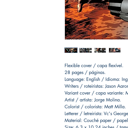
Flexible cover / capa flexível.
28 pages / páginas.
Language: English / Idioma: Ing
Writers / roteiristas: Jason Aaro
Variant cover / capa variante: 
Artist / artista: Jorge Molina.
Colorist / colorista: Matt Milla.
Letterer / letreirista: Vc's Geo
Material: Couché paper / papel
Size: 6,3 x 10,24 inches / ta