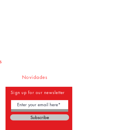
 Brasil é de 5 a 15 dias; a
entrega
5 a 25 dias. Caso seu produto não
ntre em contato conosco
zer a recuperação e agilizar a
eodato autografando suas edições
e e nas nossas. É também a nossa
eracidade ao autógrafo e ao
s
asil
está sujeita à disponibilidade
Novidades
ance das vendas pela plataforma
Sign up for our newsletter
Subscribe