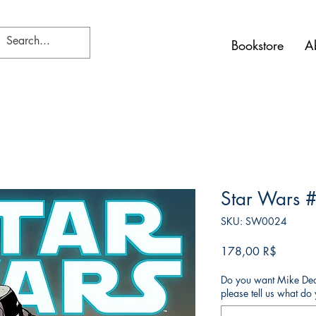
Bookstore
A
Star Wars 
SKU: SW0024
Price
178,00 R$
Do you want Mike Deod
please tell us what d