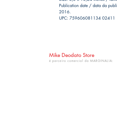
Publication date / data da pu
2016.
UPC: 759606081134 02411
Mike Deodato Store
é parceiro comercial da MARGINALIA:
CNPJ: 22.759.548/0001-52
Rua Dr. Hortêncio Ribeiro nº 148
Bairro Castelo Branco
(próximo à UFPB)
João Pessoa - PB. CEP: 58050-220