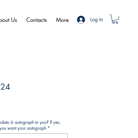
bout Us
Contacts
More
Log In
#24
ato Jr autograph to you? If yes,
o you want your autograph
*