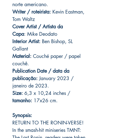
norte americano.
Writer / roteirista:
Kevin Eastman,
Tom Waltz
Cover Artist / Artista da
Capa
: Mike Deodato
Interior Artist:
Ben Bishop, SL
Gallant
Material:
Couché paper / papel
couchê.
Publication Date / data da
publicação:
January 2023 /
janeiro de 2023.
Size:
6,3 x 10,24 inches /
tamanho:
17x26 cm.
Synopsis:
RETURN TO THE RONIN-VERSE!
In the smash-hit miniseries TMNT:
The Last Ronin, readers were taken